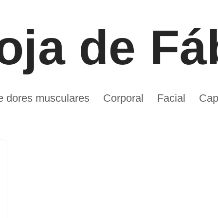
Faça seu pedido por aqui
oja de Fá
de dores musculares
Corporal
Facial
Capi