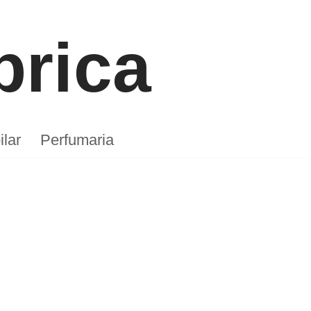
Peça aqui
brica
lar
Perfumaria