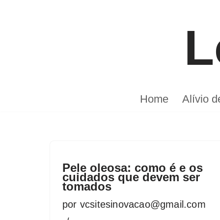
L
Pular
para
o
conteúdo
Home
Alívio 
Pele oleosa: como é e os
cuidados que devem ser
tomados
por
vcsitesinovacao@gmail.com