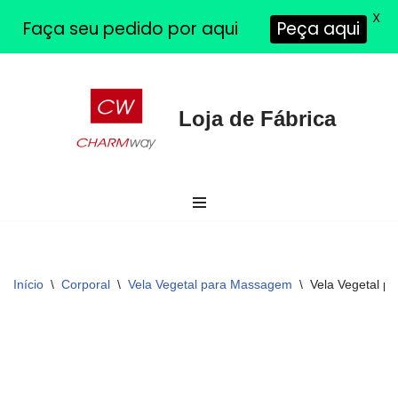
X
Faça seu pedido por aqui
Peça aqui
Pular
Loja de Fábrica
para
o
conteúdo
Início
\
Corporal
\
Vela Vegetal para Massagem
\
Vela Vegetal 