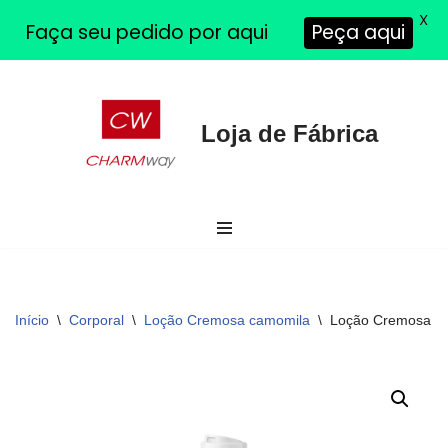
X
Faça seu pedido por aqui
Peça aqui
Pular
Loja de Fábrica
para
o
conteúdo
Início
\
Corporal
\
Loção Cremosa camomila
\
Loção Cremosa d