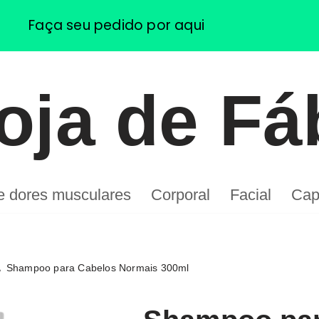
Faça seu pedido por aqui
oja de Fá
de dores musculares
Corporal
Facial
Capi
\
Shampoo para Cabelos Normais 300ml