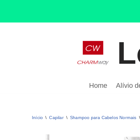
L
Pular
para
o
conteúdo
Home
Alívio 
Início
\
Capilar
\
Shampoo para Cabelos Normais