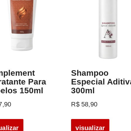
plement
Shampoo
ratante Para
Especial Aditi
elos 150ml
300ml
7,90
R$
58,90
ualizar
visualizar