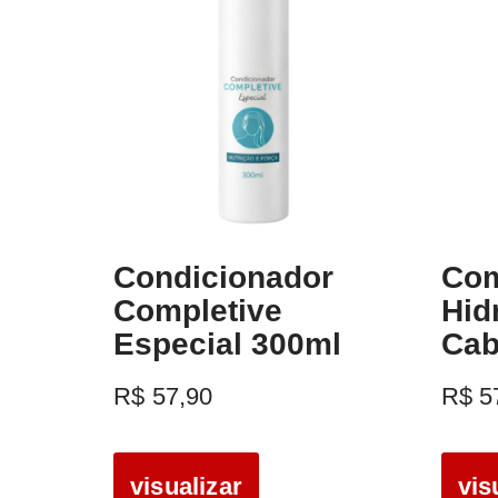
Condicionador
Com
Completive
Hid
Especial 300ml
Cab
R$
57,90
R$
5
visualizar
vis