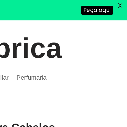
X
Peça aqui
brica
lar
Perfumaria