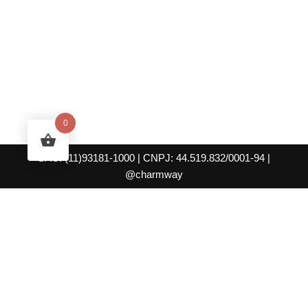
0
SAC: (11)93181-1000
| CNPJ: 44.519.832/0001-94
|
@charmway