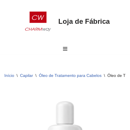
Faça seu pedido por aqui
Peça aqui
Pular
Loja de Fábrica
para
o
conteúdo
Início
\
Capilar
\
Óleo de Tratamento para Cabelos
\
Óleo de Tra