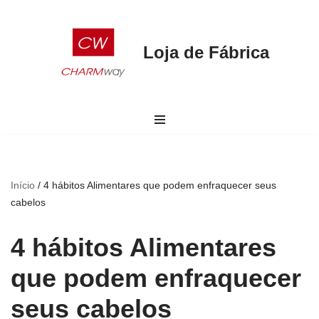
Faça seu pedido por aqui
Peça aqui
Pular
Loja de Fábrica
para
o
conteúdo
Início
/
4 hábitos Alimentares que podem enfraquecer seus
cabelos
4 hábitos Alimentares
que podem enfraquecer
seus cabelos