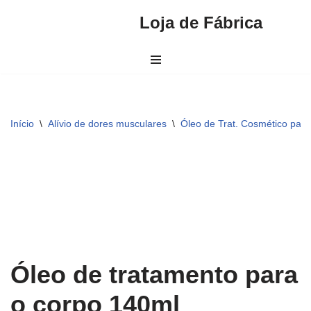
Faça seu pedido por aqui
Peça aqui
Loja de Fábrica
Pular
para
o
conteúdo
Início
\
Alívio de dores musculares
\
Óleo de Trat. Cosmético par
Óleo de tratamento para
o corpo 140ml