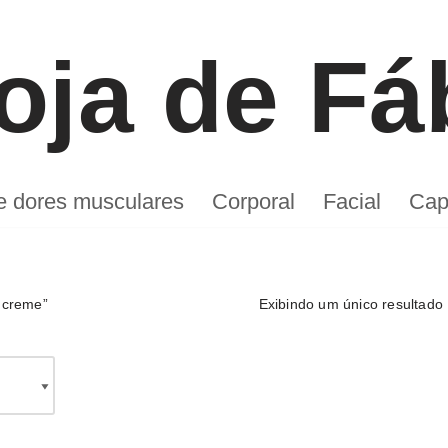
Faça seu pedido por aqui
oja de Fá
de dores musculares
Corporal
Facial
Capi
 creme”
Exibindo um único resultado