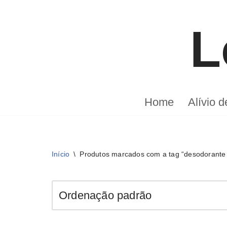
L
Pular
para
o
conteúdo
Home
Alívio 
Início
\
Produtos marcados com a tag “desodorante