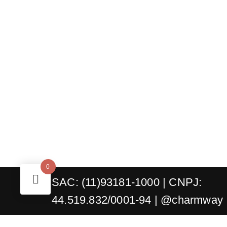
0
SAC: (11)93181-1000
| CNPJ:
44.519.832/0001-94
| @charmway