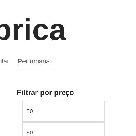
Peça aqui
brica
lar
Perfumaria
Filtrar por preço